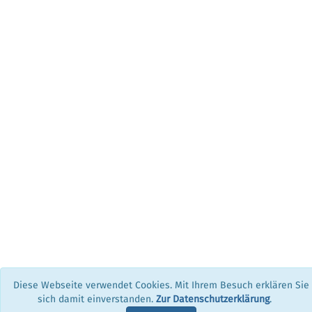
Diese Webseite verwendet Cookies. Mit Ihrem Besuch erklären Sie
© 2026 SIV.AG|AKADEMIE ·
SIV.AG
·
Impressum
·
Allgemeine
sich damit einverstanden.
Zur Datenschutzerklärung
.
Geschäftsbedingungen
·
Haftungsausschluss
·
Datenschutzerklärung